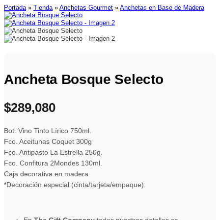
Portada
»
Tienda
»
Anchetas Gourmet
»
Anchetas en Base de Madera
Ancheta Bosque Selecto
$
289,080
Bot. Vino Tinto Lírico 750ml.
Fco. Aceitunas Coquet 300g
Fco. Antipasto La Estrella 250g.
Fco. Confitura 2Mondes 130ml.
Caja decorativa en madera
*Decoración especial (cinta/tarjeta/empaque).
En
The Gift Company
todos nuestros detalles se