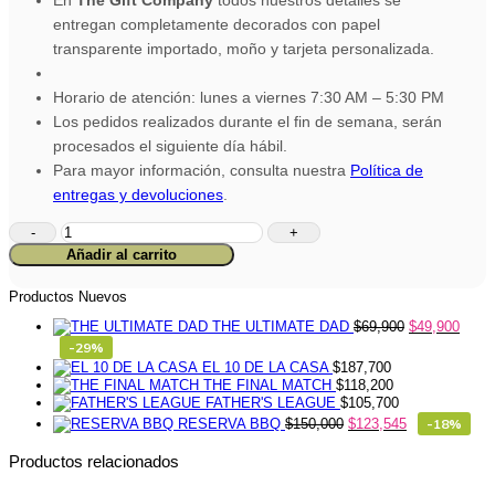
entregan completamente decorados con papel
transparente importado, moño y tarjeta personalizada.
Horario de atención: lunes a viernes 7:30 AM – 5:30 PM
Los pedidos realizados durante el fin de semana, serán
procesados el siguiente día hábil.
Para mayor información, consulta nuestra
Política de
entregas y devoluciones
.
Ancheta
Bosque
Añadir al carrito
Selecto
cantidad
Productos Nuevos
THE ULTIMATE DAD
$
69,900
$
49,900
-29%
EL 10 DE LA CASA
$
187,700
THE FINAL MATCH
$
118,200
FATHER'S LEAGUE
$
105,700
RESERVA BBQ
$
150,000
$
123,545
-18%
Productos relacionados