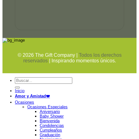
©
2026
The Gift Company |
Todos los derechos
reservados
| Inspirando momentos únicos.
Buscar
por:
Inicio
Amor y Amistad❤️
Ocasiones
Ocasiones Especiales
Aniversario
Baby Shower
Bienvenida
Condolencias
Cumpleaños
Graduación