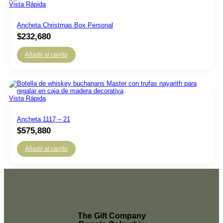
Vista Rápida
Ancheta Christmas Box Personal
$
232,680
Añadir al carrito
Vista Rápida
Ancheta 1117 – 21
$
575,880
Añadir al carrito
The Gift Company