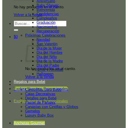
Aniversario
Baby Shower
No hay productos en el carrito.
Bienvenida
Condolencias
Volver a la tienda
Cumpleaños
Graduación
Buscar
Nacimientos
por:
Recuperación
Próximas Celebraciones
$
0
Navidad
San Valentin
Día de la Mujer
Día del Hombre
Día del Niño
Día de la Madre
Día del Padre
No hay productos en el carrito.
Amor y Amistad
Halloween
Volver a la tienda
Regalos para Bebé
Explora Nuestros Promocionales
Canastillas para Bebé
Cajas Decorativas
Detalles para Bebé
Explora Nuestros Promocionales
Pastel de Pañales
Canastas con Cintillas y Globos
Gemelos
Luxury Baby Box
Anchetas Gourmet