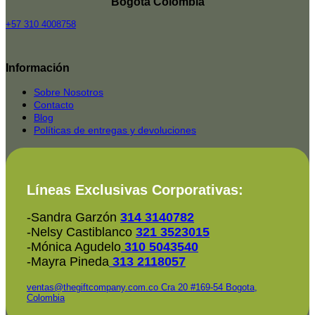
Bogota Colombia
+57 310 4008758
Top
Rated
Información
service
2025-
Sobre Nosotros
Contacto
Blog
Políticas de entregas y devoluciones
Líneas Exclusivas Corporativas:
-Sandra Garzón
314 3140782
-Nelsy Castiblanco
321 3523015
-Mónica Agudelo
310 5043540
-Mayra Pineda
313 2118057
ventas@thegiftcompany.com.co
Cra 20 #169-54 Bogota,
Colombia