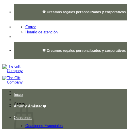
Saltar
al
💖 Creamos regalos personalizados y corporativos 🎁 q
contenido
Correo
Horario de atención
💖 Creamos regalos personalizados y corporativos 🎁 q
Inicio
Carrito
Amor y Amistad❤️
Ocasiones
Ocasiones Especiales