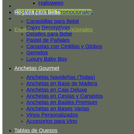
Halloween
Explora Nuestros Promocionales
Regalos para Bebé
Canastillas para Bebé
Cajas Decorativas
Explora Nuestros Promocionales
Detalles para Bebé
Pastel de Pañales
Canastas con Cintillas y Globos
Gemelos
Luxury Baby Box
Anchetas Gourmet
Anchetas Navideñas (Todas)
Anchetas en Base de Madera
Anchetas en Caja Deluxe
Anchetas en Cestas y Canastos
Anchetas en Baúles Premium
Anchetas en Bases Varias
Vinos Personalizados
Accesorios para Vino
Tablas de Quesos