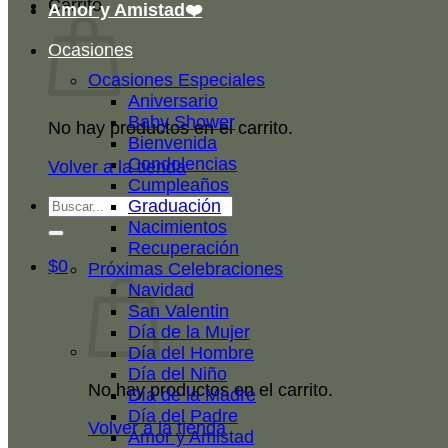
Carrito
Amor y Amistad❤️
Ocasiones
Ocasiones Especiales
Aniversario
Baby Shower
No hay productos en el carrito.
Bienvenida
Condolencias
Volver a la tienda
Cumpleaños
Buscar
Graduación
por:
Nacimientos
Recuperación
$
0
Próximas Celebraciones
Navidad
San Valentin
Día de la Mujer
Día del Hombre
Día del Niño
No hay productos en el carrito.
Día de la Madre
Día del Padre
Volver a la tienda
Amor y Amistad