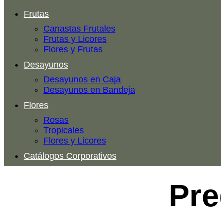
Frutas
Canastas Frutales
Frutas y Licores
Flores y Frutas
Desayunos
Desayunos en Caja
Desayunos en Bandeja
Flores
Rosas
Tropicales
Flores y Licores
Catálogos Corporativos
Pre