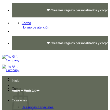
Saltar
al
💖 Creamos regalos personalizados y corporati
contenido
Correo
Horario de atención
💖 Creamos regalos personalizados y corporati
Inicio
Carrito
Amor y Amistad❤️
Ocasiones
Ocasiones Especiales