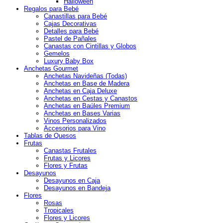
Halloween
Regalos para Bebé
Canastillas para Bebé
Cajas Decorativas
Detalles para Bebé
Pastel de Pañales
Canastas con Cintillas y Globos
Gemelos
Luxury Baby Box
Anchetas Gourmet
Anchetas Navideñas (Todas)
Anchetas en Base de Madera
Anchetas en Caja Deluxe
Anchetas en Cestas y Canastos
Anchetas en Baúles Premium
Anchetas en Bases Varias
Vinos Personalizados
Accesorios para Vino
Tablas de Quesos
Frutas
Canastas Frutales
Frutas y Licores
Flores y Frutas
Desayunos
Desayunos en Caja
Desayunos en Bandeja
Flores
Rosas
Tropicales
Flores y Licores