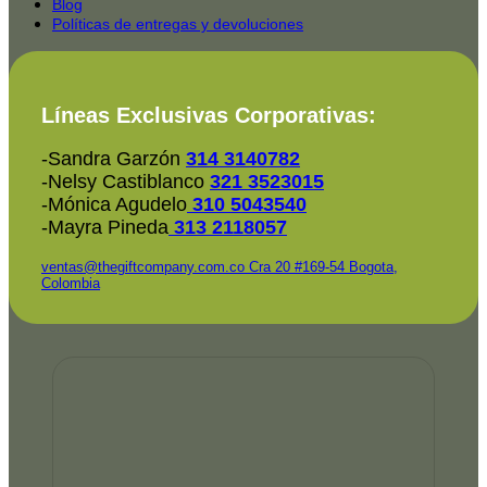
Blog
Políticas de entregas y devoluciones
Líneas Exclusivas Corporativas:
-Sandra Garzón
314 3140782
-Nelsy Castiblanco
321 3523015
-Mónica Agudelo
310 5043540
-Mayra Pineda
313 2118057
ventas@thegiftcompany.com.co
Cra 20 #169-54 Bogota,
Colombia