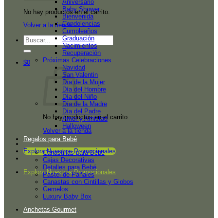
Aniversario
Baby Shower
No hay productos en el carrito.
Bienvenida
Condolencias
Volver a la tienda
Cumpleaños
Graduación
Buscar
Nacimientos
por:
Recuperación
Próximas Celebraciones
$
0
Navidad
San Valentin
Día de la Mujer
Día del Hombre
Día del Niño
Día de la Madre
Día del Padre
No hay productos en el carrito.
Amor y Amistad
Halloween
Volver a la tienda
Regalos para Bebé
Explora Nuestros Promocionales
Canastillas para Bebé
Cajas Decorativas
Detalles para Bebé
Explora Nuestros Promocionales
Pastel de Pañales
Canastas con Cintillas y Globos
Gemelos
Luxury Baby Box
Anchetas Gourmet