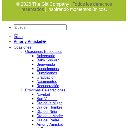
©
2026
The Gift Company |
Todos los derechos
reservados
| Inspirando momentos únicos.
Buscar
por:
Inicio
Amor y Amistad❤️
Ocasiones
Ocasiones Especiales
Aniversario
Baby Shower
Bienvenida
Condolencias
Cumpleaños
Graduación
Nacimientos
Recuperación
Próximas Celebraciones
Navidad
San Valentin
Día de la Mujer
Día del Hombre
Día del Niño
Día de la Madre
Día del Padre
Amor y Amistad