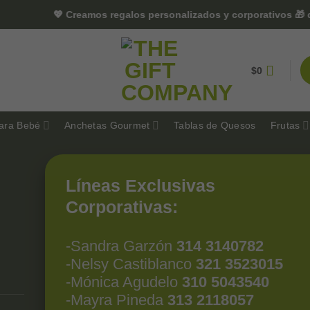
💖 Creamos regalos personalizados y corporativos 🎁 qu
$
0
ara Bebé
Anchetas Gourmet
Tablas de Quesos
Frutas
Líneas Exclusivas
Corporativas:
-Sandra Garzón
314 3140782
-Nelsy Castiblanco
321 3523015
-Mónica Agudelo
310 5043540
-Mayra Pineda
313 2118057