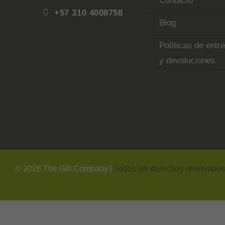
+57 310 4008758
Blog
Políticas de entr
y devoluciones
Top
Rated
service
2025-
©
2026
The Gift Company |
Todos los derechos reservado