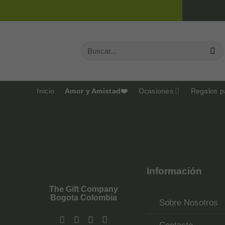
Saltar
al
contenido
Buscar
por:
Inicio
Amor y Amistad❤️
Ocasiones
Regalos p
Información
The Gift Company
Bogota Colombia
Sobre Nosotros
Contacto