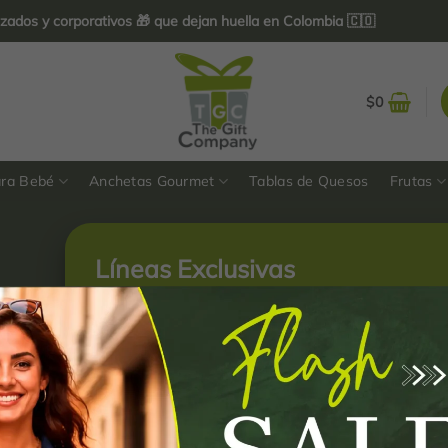
s y corporativos 🎁 que dejan huella en Colombia 🇨🇴
$
0
ara Bebé
Anchetas Gourmet
Tablas de Quesos
Frutas
Líneas Exclusivas
Corporativas:
-Sandra Garzón
314 3140782
-Nelsy Castiblanco
321 3523015
-Mónica Agudelo
310 5043540
-Mayra Pineda
313 2118057