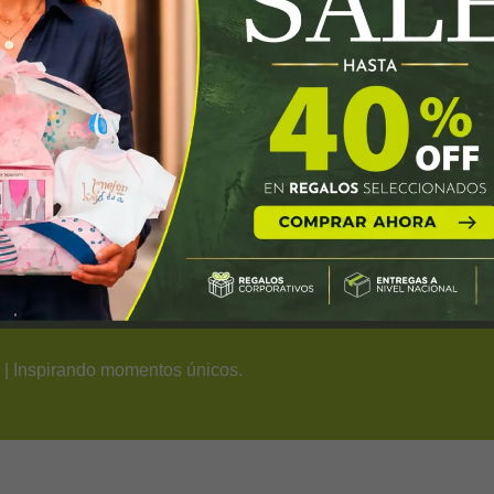
ventas@thegiftcompany.com.co
regas
Cra 20 #169-54 Bogota, Colombia
s
| Inspirando momentos únicos.