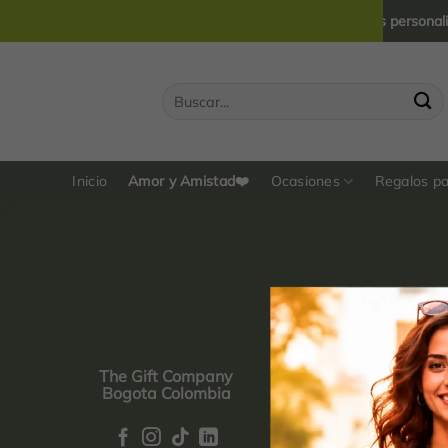
Saltar
💖 Creamos regalos personalizado
al
contenido
Buscar
por:
Inicio
Amor y Amistad❤️
Ocasiones
Regalos p
Información
The Gift Company
Bogota Colombia
Sobre Nosotros